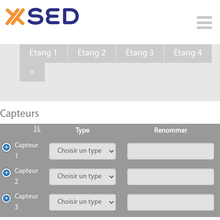
Etang 1
Etang 2
Etang 3
Etang 4
+
Capteurs
Type
Renommer
Capteur
1
Capteur
2
Capteur
3